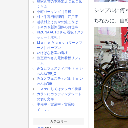
農家直営の本格米店 こめこめ
くらぶ
シンプルに何
小町パーキング（月極）
村上牛専門料理店 江戸庄
ちなみに、自
越後村上うおやの鮭こうば
トキめき新潟国体のお仕事
KIZUNA AUTOさん 看板！ステ
ッカー！木札！
Ｍａｎｏ Ｍａｎｏ（マーノマ
ーノ）オープン
いけばな教室の看板
割烹豊作さん電飾看板リフォ
ーム
みなとフェスティバル ｉｎ い
わふね’09_2
みなとフェスティバル ｉｎ い
わふね’09
ニスケにしてはデッカイ看板
ガラスにカッティングシート
の切り文字
準備中・営業中・営業終
了．．．
カテゴリー