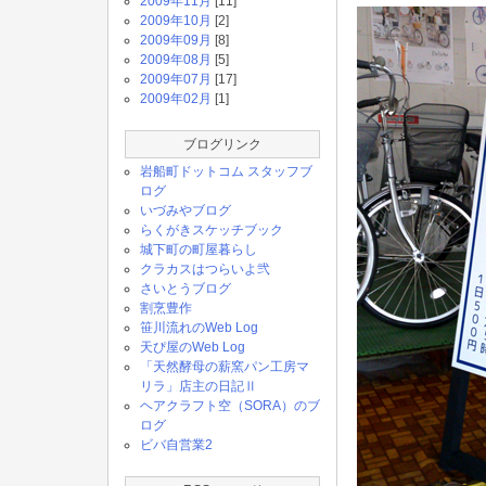
2009年11月
[11]
2009年10月
[2]
2009年09月
[8]
2009年08月
[5]
2009年07月
[17]
2009年02月
[1]
ブログリンク
岩船町ドットコム スタッフブ
ログ
いづみやブログ
らくがきスケッチブック
城下町の町屋暮らし
クラカスはつらいよ弐
さいとうブログ
割烹豊作
笹川流れのWeb Log
天ぴ屋のWeb Log
「天然酵母の薪窯パン工房マ
リラ」店主の日記Ⅱ
ヘアクラフト空（SORA）のブ
ログ
ビバ自営業2