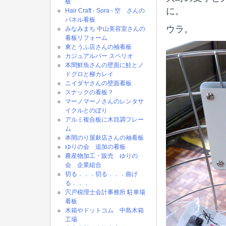
板
に。
Hair Craft - Sora - 空 さんの
パネル看板
ウラ。
みなみまち 中山美容室さんの
看板リフォーム
東とうふ店さんの袖看板
カジュアルバー スペリオ
本間鮮魚さんの壁面に鮭とノ
ドグロと柳カレイ
ニイダヤさんの壁面看板
スナックの看板？
マーノマーノさんのレンタサ
イクルとのぼり
アルミ複合板に木目調フレー
ム
本間のり屋麸店さんの袖看板
ゆりの会 追加の看板
農産物加工・販売 ゆりの
会 企業組合
切る．．．切る．．．曲げ
る．．．
宍戸税理士会計事務所 駐車場
看板
木箱やドットコム 中島木箱
工場