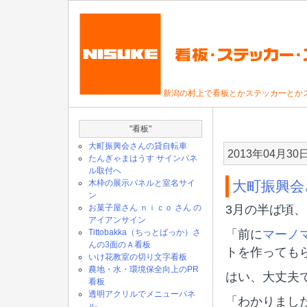
新潟の村上で看板とかステッカーとか
"看板"
大町振興会さんの貸自転車
2013年04月30
たんぎゃまはうす サインパネ
ル取付へ
木枠の展示パネルと室名サイ
大町振興会
ン
お菓子屋さん ｎｉｃｏ さん の
3月の半ば頃
アイアンサイン
Tittobakka（ちっとばっか）さ
「前に
マーノ
んの3面のＡ看板
トを作っても
いけ花教室の切り文字看板
農地・水・環境保全向上のPR
はい、大丈夫
看板
透明アクリルでメニューパネ
「わかりまし
ル