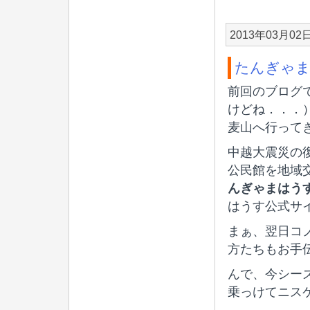
2013年03月02
たんぎゃま
前回のブログ
けどね．．．
麦山へ行って
中越大震災の
公民館を地域
んぎゃまはう
はうす公式サ
まぁ、翌日コ
方たちもお手
んで、今シー
乗っけてニス