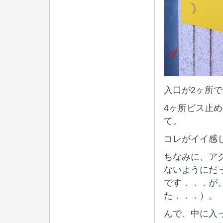
入口が2ヶ所
4ヶ所ビス止
て。
コレがイイ感
ちなみに、ア
ないようにだ
です．．．が
た．．．）。
んで、中に入