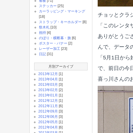
看板
[71]
ステッカー
[25]
カーラッピング・マーキング
チョッとクラ
[18]
ストラップ・キーホルダー
[8]
「このレンタ
祭木札
[10]
祝枡
[4]
ありがとうご
のぼり・横断幕・旗
[6]
ポスター・バナー
[2]
んで、データ
レーザー加工
[23]
日記
[31]
「5月1日か
月別アーカイブ
で、前日の今
2013年12月
[1]
喜っ川さんの
2013年04月
[1]
2013年03月
[3]
2013年02月
[2]
2013年01月
[1]
2012年12月
[1]
2012年11月
[6]
2012年09月
[3]
2012年06月
[3]
2012年05月
[1]
2012年04月
[6]
2012年03月
[1]