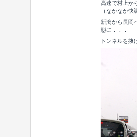
高速で村上か
（なかなか快
新潟から長岡
態に．．．
トンネルを抜