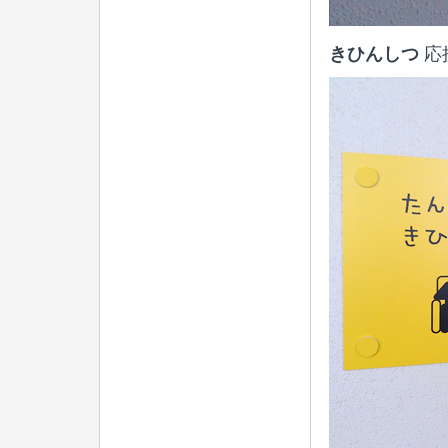
きひんしつ
応