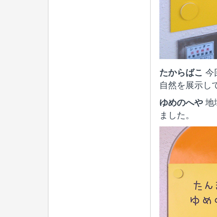
たからばこ
今
自然を展示し
ゆめのへや
地
ました。