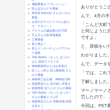
電飾看板をリフレッシュ！
ありがとうござ
田んぼダムＰＲ看板
美容室 blanche さんのパネル
んで、4月の
看板
お店のガラスにフイルム貼り
「こんど大町
で、アタリ！！
と同じように
アクリルの建設業の許可票
又上さんの駐車場看板
ですよ」
工事看板
進入禁止！
と、原稿をい
村上インターチェンジアクセ
ス道路
わかりました
Titto Bakka （ちっと ばっか）
さん 追加でイロイロ
んで、データ
神林郵便局さんのお米窓口
恋っしゃ村上 村上物産館 さん
「では、これ
のＡ看板
神林商工会主催 神林食の陣
了解しました
稲葉商店さん 塩引鮭に衣替え
軽食喫茶 ぼーとや さんの看板
マーノマーノ
Titto Bakka （ちっと ばっか）
労したので．
さんの看板とゴム印
稲葉商店さんの 岩船名物 浜焼
今回は、PE
きあなご