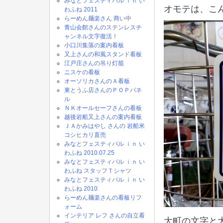
みなとフェスティバル ｉｎ い
オモテは、こ
わふね 2011
らーめん麺楽さん 商い中
青山会館さんのステンレスチ
ャンネル文字復活！
小口川集落の案内看板
又上さんの和風スタンド看板
江戸庄さんの吊り灯籠
ニスケの看板
オーソリカさんのＡ看板
東とうふ店さんのＰＯＰパネ
ル
ＮＫオールセーフさんの看板
越後岩船又上さんの案内看板
ＪＡかみはやし さんの 岩船米
コシヒカリ直売
みなとフェスティバル ｉｎ い
わふね 2010.07.25
みなとフェスティバル ｉｎ い
わふね スタッフＴシャツ
みなとフェスティバル ｉｎ い
わふね 2010
らーめん麺楽さんの看板リフ
ォーム
インテリア レフ さんの自立看
大町の文字と