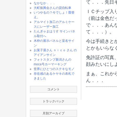
て．．．先日
なかなか．．．
大町振興会さんの貸自転車
ＩＣチップ入
いつやるの？今でしょ！畳替
え。
（前は金色だ
アルマイト加工のアルミケー
で．．．あん
スにレーザー加工
て．．．）。
たんぎゃまはうす サインパネ
ル取付へ
今は手続きと
木枠の展示パネルと室名サイ
ン
とかもいらな
お菓子屋さん ｎｉｃｏ さん の
アイアンサイン
免許証の写真
フォトスタンプ新潟さんの
顔みたいにし
moca号カーマーキング
世界にひとつのステキなモノ
まぁ、これか
存在感のあるケヤキの表札で
きました
ん．．．
コメント
トラックバック
月別アーカイブ