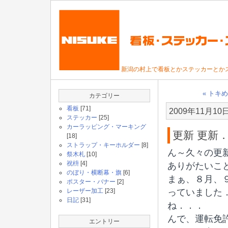
新潟の村上で看板とかステッカーとか
« トキ
カテゴリー
看板
[71]
2009年11月10
ステッカー
[25]
カーラッピング・マーキング
更新 更新
[18]
ストラップ・キーホルダー
[8]
ん～久々の更
祭木札
[10]
祝枡
[4]
ありがたいこ
のぼり・横断幕・旗
[6]
まぁ、８月、
ポスター・バナー
[2]
レーザー加工
[23]
っていました
日記
[31]
ね．．．
んで、運転免
エントリー