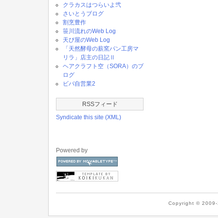
クラカスはつらいよ弐
さいとうブログ
割烹豊作
笹川流れのWeb Log
天ぴ屋のWeb Log
「天然酵母の薪窯パン工房マ
リラ」店主の日記Ⅱ
ヘアクラフト空（SORA）のブ
ログ
ビバ自営業2
RSSフィード
Syndicate this site (XML)
Powered by
Copyright © 2009