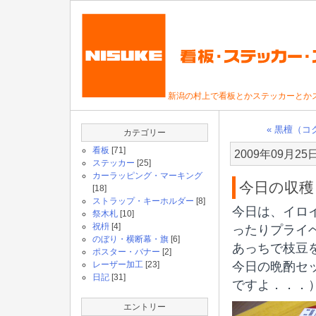
新潟の村上で看板とかステッカーとか
« 黒檀（
カテゴリー
看板
[71]
2009年09月25
ステッカー
[25]
カーラッピング・マーキング
今日の収穫
[18]
ストラップ・キーホルダー
[8]
今日は、イロ
祭木札
[10]
祝枡
[4]
ったりプライ
のぼり・横断幕・旗
[6]
あっちで枝豆
ポスター・バナー
[2]
レーザー加工
[23]
今日の晩酌セ
日記
[31]
ですよ．．．
エントリー