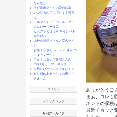
なかなか．．．
大町振興会さんの貸自転車
いつやるの？今でしょ！畳替
え。
アルマイト加工のアルミケー
スにレーザー加工
たんぎゃまはうす サインパネ
ル取付へ
木枠の展示パネルと室名サイ
ン
お菓子屋さん ｎｉｃｏ さん の
アイアンサイン
フォトスタンプ新潟さんの
moca号カーマーキング
世界にひとつのステキなモノ
存在感のあるケヤキの表札で
きました
ありがとうござい
コメント
まぁ、コレも
トラックバック
ホントの収穫
最近チョッと
月別アーカイブ