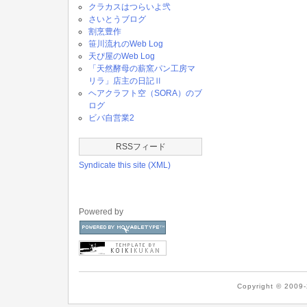
クラカスはつらいよ弐
さいとうブログ
割烹豊作
笹川流れのWeb Log
天ぴ屋のWeb Log
「天然酵母の薪窯パン工房マ
リラ」店主の日記Ⅱ
ヘアクラフト空（SORA）のブ
ログ
ビバ自営業2
RSSフィード
Syndicate this site (XML)
Powered by
Copyright © 2009